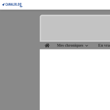
Home
Mes chroniques
En vra