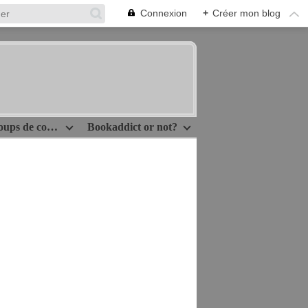
Connexion
+
Créer mon blog
Idées lecture/Coups de coeur
Bookaddict or not?