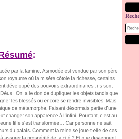
Rech
Résumé
:
acée par la famine,
Asmodée
est vendue par son père
son royaume où la misère côtoie la richesse, certains
 développé des pouvoirs extraordinaires : ils sont
éus ! Oni a le don de dupliquer les objets tandis que
ner les blessés ou encore se rendre invisibles. Mais
ique de métamorphe. Faisant désormais partie d’une
eut changer son apparence à l’infini. Pourtant, c’est au
 jeune fille s’est transformée… Car personne ne sait
murs du palais. Comment la reine se joue-t-elle de ces
 à assurer la prospérité de la cité ? Et que deviennent