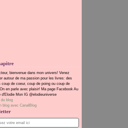
apitre
cteur, bienvenue dans mon univers! Venez
r autour de ma passion pour les livres: des
s coup de coeur, coup de poing ou coup de
.On en parle avec plaisir! Ma page Facebook Au
e d'Elodie Mon IG @elodieuniverse
 du blog
n blog avec CanalBlog
etter