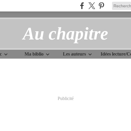
Au chapitre
c
Ma biblio
Les auteurs
Publicité