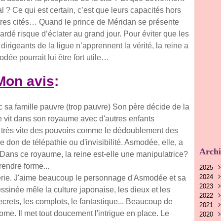
 ? Ce qui est certain, c’est que leurs capacités hors
utres cités… Quand le prince de Méridan se présente
ardé risque d’éclater au grand jour. Pour éviter que les
irigeants de la ligue n’apprennent la vérité, la reine a
dée pourrait lui être fort utile…
Mon avis
:
c sa famille pauvre (trop pauvre) Son père décide de la
le vit dans son royaume avec d'autres enfants
très vite des pouvoirs comme le dédoublement des
 don de télépathie ou d'invisibilité. Asmodée, elle, a
Archi
Dans ce royaume, la reine est-elle une manipulatrice?
rendre forme...
2025
2024
Nov
série. J'aime beaucoup le personnage d'Asmodée et sa
2023
Oct
Nov
sinée mêle la culture japonaise, les dieux et les
2022
Aoû
Oct
Nov
ecrets, les complots, le fantastique... Beaucoup de
2021
Juin
Sep
Oct
Déc
me. Il met tout doucement l'intrigue en place. Le
2020
Mai
Aoû
Sep
Nov
Déc