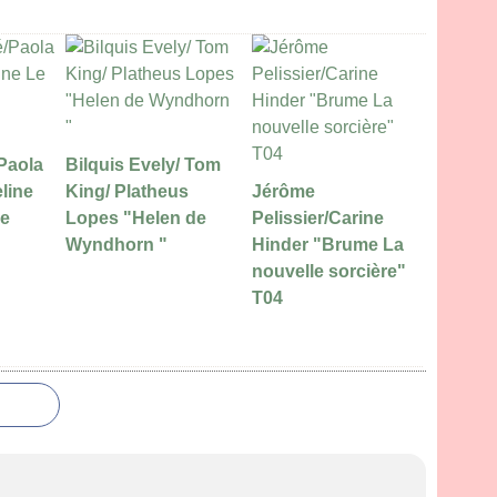
Paola
Bilquis Evely/ Tom
line
King/ Platheus
Jérôme
le
Lopes "Helen de
Pelissier/Carine
Wyndhorn "
Hinder "Brume La
nouvelle sorcière"
T04