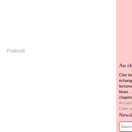
Publicité
Au ch
Cher le
échange
lecture
blues..
chapitr
Accueil
Créer u
Newsl