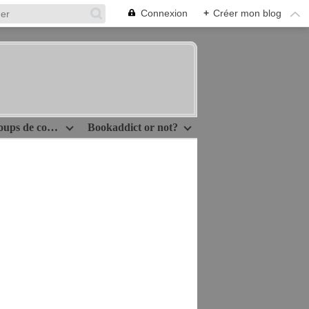
Connexion
+
Créer mon blog
Idées lecture/Coups de coeur
Bookaddict or not?