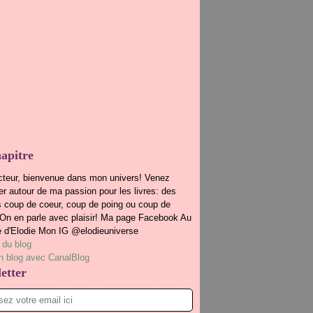
apitre
cteur, bienvenue dans mon univers! Venez
r autour de ma passion pour les livres: des
s coup de coeur, coup de poing ou coup de
.On en parle avec plaisir! Ma page Facebook Au
e d'Elodie Mon IG @elodieuniverse
 du blog
n blog avec CanalBlog
etter