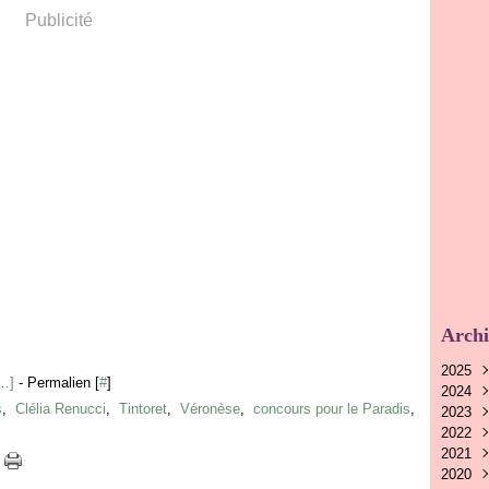
Publicité
Archi
2025
…
]
- Permalien [
#
]
2024
Nov
s
,
Clélia Renucci
,
Tintoret
,
Véronèse
,
concours pour le Paradis
,
2023
Oct
Nov
2022
Aoû
Oct
Nov
2021
Juin
Sep
Oct
Déc
2020
Mai
Aoû
Sep
Nov
Déc