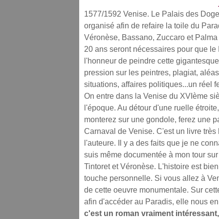
1577/1592 Venise. Le Palais des Doges 
organisé afin de refaire la toile du Para
Véronèse, Bassano, Zuccaro et Palma 
20 ans seront nécessaires pour que le 
l'honneur de peindre cette gigantesque e
pression sur les peintres, plagiat, aléas
situations, affaires politiques...un réel
On entre dans la Venise du XVIème siècle
l'époque. Au détour d'une ruelle étroite
monterez sur une gondole, ferez une pa
Carnaval de Venise. C'est un livre très
l'auteure. Il y a des faits que je ne co
suis même documentée à mon tour sur le
Tintoret et Véronèse. L'histoire est bi
touche personnelle. Si vous allez à Ve
de cette oeuvre monumentale. Sur cet
afin d'accéder au Paradis, elle nous en 
c'est un roman vraiment intéressant