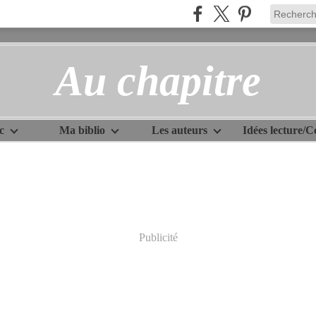
Au chapitre
c
Ma biblio
Les auteurs
Publicité