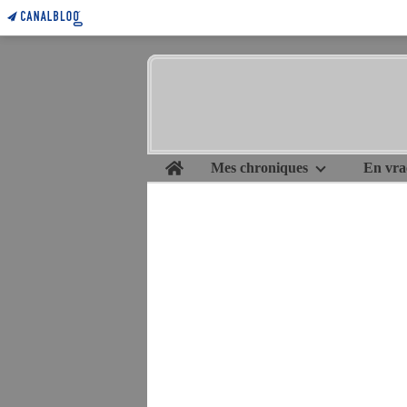
Home
Mes chroniques
En vra