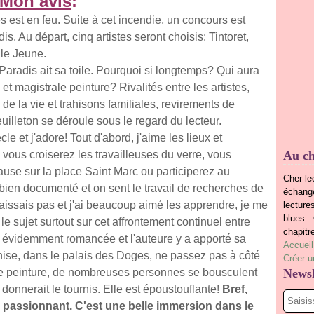
Mon avis
:
est en feu. Suite à cet incendie, un concours est
dis. Au départ, cinq artistes seront choisis: Tintoret,
le Jeune.
Paradis ait sa toile. Pourquoi si longtemps? Qui aura
t magistrale peinture? Rivalités entre les artistes,
 de la vie et trahisons familiales, revirements de
 feuilleton se déroule sous le regard du lecteur.
 et j'adore! Tout d'abord, j'aime les lieux et
, vous croiserez les travailleuses du verre, vous
Au ch
use sur la place Saint Marc ou participerez au
Cher le
 bien documenté et on sent le travail de recherches de
échange
nnaissais pas et j'ai beaucoup aimé les apprendre, je me
lecture
blues..
 sujet surtout sur cet affrontement continuel entre
chapitr
en évidemment romancée et l'auteure y a apporté sa
Accueil
nise, dans le palais des Doges, ne passez pas à côté
Créer u
te peinture, de nombreuses personnes se bousculent
Newsl
donnerait le tournis. Elle est époustouflante!
Bref,
, passionnant. C'est une belle immersion dans le