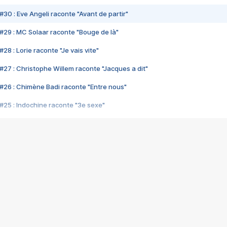
#30 : Eve Angeli raconte "Avant de partir"
#29 : MC Solaar raconte "Bouge de là"
28 : Lorie raconte "Je vais vite"
#27 : Christophe Willem raconte "Jacques a dit"
#26 : Chimène Badi raconte "Entre nous"
#25 : Indochine raconte "3e sexe"
#24 : Zaho raconte "C'est chelou"
#23 : Patrick Bruel raconte "Au café des délices"
#22 : Kyo raconte "Le chemin"
#21 : Nolwenn Leroy raconte "Cassé"
#20 : Patrick Hernandez raconte "Born to be alive"
#19 : Lorie raconte "Près de moi"