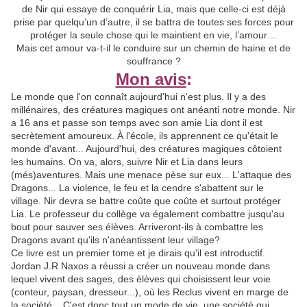
de Nir qui essaye de conquérir Lia, mais que celle-ci est déjà
prise par quelqu’un d’autre, il se battra de toutes ses forces pour
protéger la seule chose qui le maintient en vie, l’amour…
Mais cet amour va-t-il le conduire sur un chemin de haine et de
souffrance ?
Mon avis
:
Le monde que l'on connaît aujourd'hui n'est plus. Il y a des
millénaires, des créatures magiques ont anéanti notre monde. Nir
a 16 ans et passe son temps avec son amie Lia dont il est
secrètement amoureux. À l'école, ils apprennent ce qu'était le
monde d'avant... Aujourd'hui, des créatures magiques côtoient
les humains. On va, alors, suivre Nir et Lia dans leurs
(més)aventures. Mais une menace pèse sur eux... L'attaque des
Dragons... La violence, le feu et la cendre s'abattent sur le
village. Nir devra se battre coûte que coûte et surtout protéger
Lia. Le professeur du collège va également combattre jusqu'au
bout pour sauver ses élèves. Arriveront-ils à combattre les
Dragons avant qu'ils n'anéantissent leur village?
Ce livre est un premier tome et je dirais qu'il est introductif.
Jordan J.R Naxos a réussi a créer un nouveau monde dans
lequel vivent des sages, des élèves qui choisissent leur voie
(conteur, paysan, dresseur...), où les Reclus vivent en marge de
la société... C'est donc tout un mode de vie, une société qui