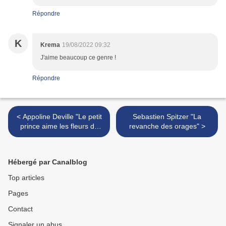
Répondre
K
Krema
19/08/2022 09:32
J'aime beaucoup ce genre !
Répondre
< Appoline Deville "Le petit
Sebastien Spitzer "La
prince aime les fleurs de
revanche des orages" >
jasmin"
Hébergé par Canalblog
Top articles
Pages
Contact
Signaler un abus