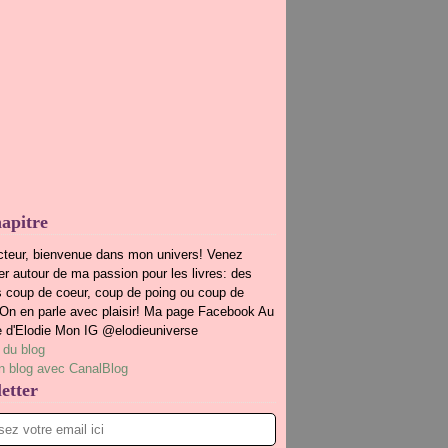
apitre
cteur, bienvenue dans mon univers! Venez
r autour de ma passion pour les livres: des
s coup de coeur, coup de poing ou coup de
.On en parle avec plaisir! Ma page Facebook Au
e d'Elodie Mon IG @elodieuniverse
 du blog
n blog avec CanalBlog
etter