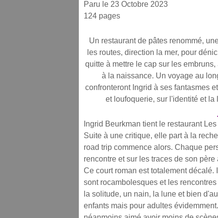
Paru le 23 Octobre 2023
124 pages
Un restaurant de pâtes renommé, une c
les routes, direction la mer, pour déni
quitte à mettre le cap sur les embruns
à la naissance. Un voyage au lon
confronteront Ingrid à ses fantasmes 
et loufoquerie, sur l'identité et l
Ingrid Beurkman tient le restaurant Les
Suite à une critique, elle part à la re
road trip commence alors. Chaque pers
rencontre et sur les traces de son père
Ce court roman est totalement décalé. I
sont rocambolesques et les rencontres
la solitude, un nain, la lune et bien d
enfants mais pour adultes évidemment. J
néanmoins aimé avoir moins de scènes 