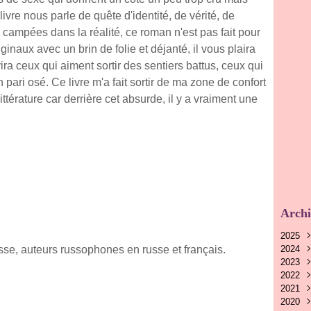
livre nous parle de quête d'identité, de vérité, de
n campées dans la réalité, ce roman n'est pas fait pour
inaux avec un brin de folie et déjanté, il vous plaira
a ceux qui aiment sortir des sentiers battus, ceux qui
un pari osé. Ce livre m'a fait sortir de ma zone de confort
ittérature car derrière cet absurde, il y a vraiment une
Archi
2025
sse, auteurs russophones en russe et français.
2024
Nov
2023
Oct
Nov
2022
Aoû
Oct
Nov
2021
Juin
Sep
Oct
Déc
2020
Mai
Aoû
Sep
Nov
Déc