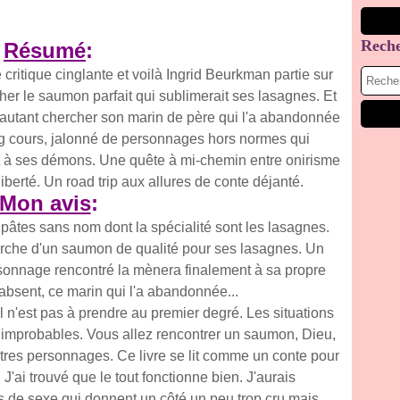
Rech
Résumé
:
ritique cinglante et voilà Ingrid Beurkman partie sur
cher le saumon parfait qui sublimerait ses lasagnes. Et
, autant chercher son marin de père qui l'a abandonnée
g cours, jalonné de personnages hors normes qui
et à ses démons. Une quête à mi-chemin entre onirisme
a liberté. Un road trip aux allures de conte déjanté.
Mon avis
:
 pâtes sans nom dont la spécialité sont les lasagnes.
cherche d'un saumon de qualité pour ses lasagnes. Un
onnage rencontré la mènera finalement à sa propre
 absent, ce marin qui l'a abandonnée...
l n'est pas à prendre au premier degré. Les situations
 improbables. Vous allez rencontrer un saumon, Dieu,
'autres personnages. Ce livre se lit comme un conte pour
'ai trouvé que le tout fonctionne bien. J'aurais
de sexe qui donnent un côté un peu trop cru mais