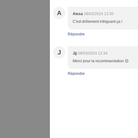
A
Aissa
08/03/2024 13:30
C'est drôlement intriguant ça !
Répondre
J
Jjj
08/03/2024 12:34
Merci pour la recommandation 😊
Répondre