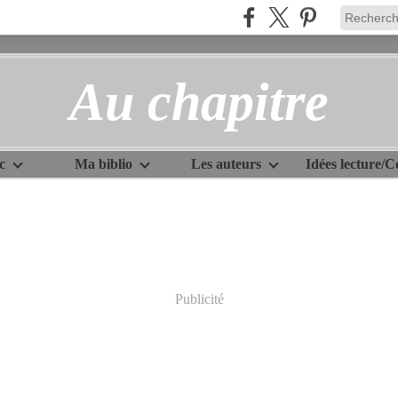
Au chapitre
c
Ma biblio
Les auteurs
Publicité