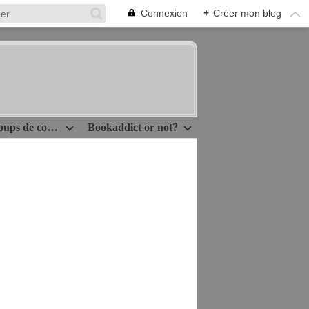
Connexion
+
Créer mon blog
Idées lecture/Coups de coeur
Bookaddict or not?