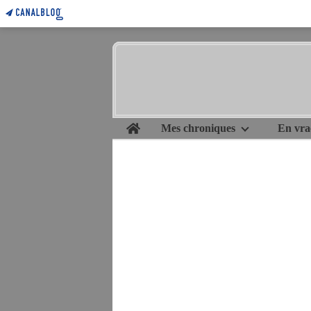
Home
Mes chroniques
En vra