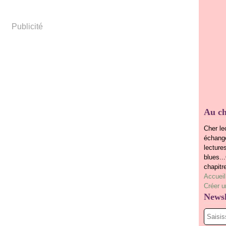
Publicité
Au ch
Cher le
échange
lecture
blues..
chapitr
Accueil
Créer u
Newsl