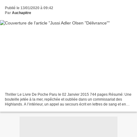
Publié le 13/01/2020 à 09:42
Par
Auchapitre
Thriller Le Livre De Poche Paru le 02 Janvier 2015 744 pages Résumé: Une
bouteille jetée à la mer, repêchée et oubliée dans un commissariat des
Highlands. A l’intérieur, un appel au secours écrit en lettres de sang et en
danois. Lorsque le message échoue...