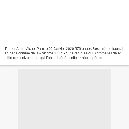
Thriller Albin Michel Paru le 02 Janvier 2020 576 pages Résumé: Le journal
en parle comme de la « victime 2117 » : une réfugiée qui, comme les deux
mille cent seize autres qui l’ont précédée cette année, a péri en
Méditerranée dans sa tentative désespérée...