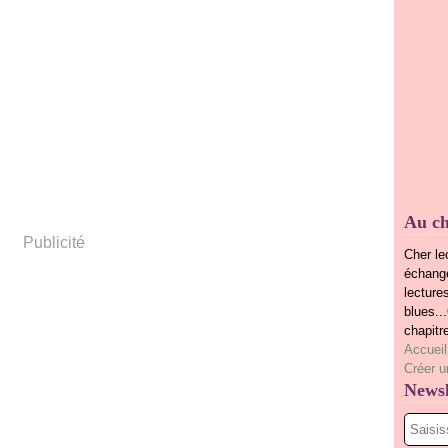
Au ch
Publicité
Cher le
échange
lecture
blues..
chapitr
Accueil
Créer u
Newsl