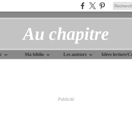
Au chapitre
c
Ma biblio
Les auteurs
Publicité