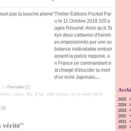
Thriller Éditions Pocket Par
u le 11 Octobre 2018 320 p
ages Résumé: Alors qu'à To
kyo deux cadavres d'homm
es empoisonnés par une su
bstance indécelable embarr
assent la police nippone, e
n France un commandant e
st chargé d'élucider la mort
d'un riche Japonais,...
…
]
- Permalien [
#
]
Archi
ocket
,
Japon
,
lire
,
je lis
,
odile bouhier
,
on ne meurt pas la
2025
2024
Nov
2023
Oct
Nov
2022
Aoû
Oct
Nov
2021
Juin
Sep
Oct
Déc
 vérité"
2020
Mai
Aoû
Sep
Nov
Déc