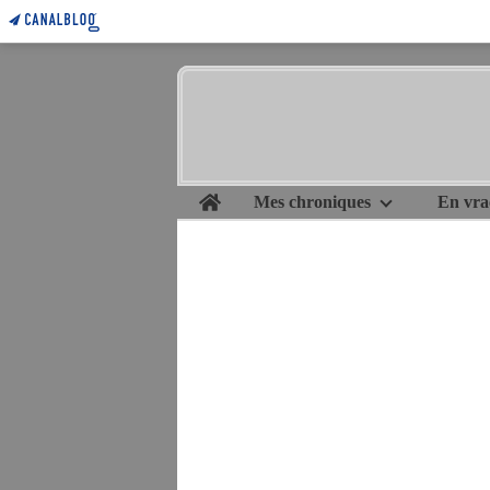
Home
Mes chroniques
En vra