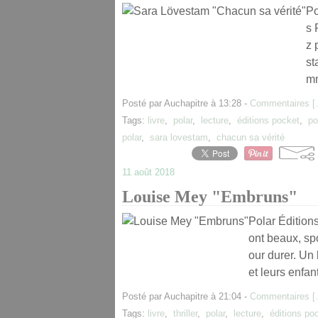
Po
s 
z 
st
mm
Posté par Auchapitre à 13:28 -
Commentaires [
Tags:
livre
,
polar
,
lecture
,
éditions pocket
,
po
polar
,
sara lovestam
,
chacun sa vérité
11 août 2018
Louise Mey "Embruns"
Polar Édition
ont beaux, spo
our durer. Un
et leurs enfa
Posté par Auchapitre à 21:04 -
Commentaires [
Tags:
livre
,
thriller
,
polar
,
lecture
,
éditions po