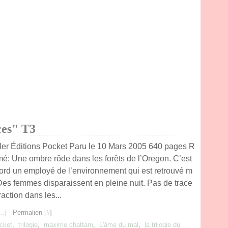
es" T3
ller Éditions Pocket Paru le 10 Mars 2005 640 pages R
é: Une ombre rôde dans les forêts de l’Oregon. C’est
ord un employé de l’environnement qui est retrouvé m
 Des femmes disparaissent en pleine nuit. Pas de trace
raction dans les...
…
]
- Permalien [
#
]
ocket
,
trilogie
,
maxime chattam
,
L'âme du mal
,
la trilogie du