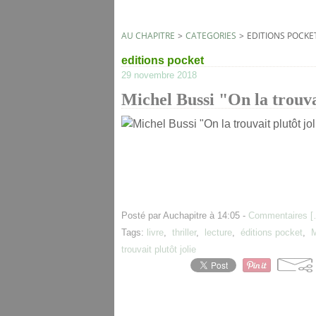
AU CHAPITRE
>
CATEGORIES
>
EDITIONS POCKE
editions pocket
29 novembre 2018
Michel Bussi "On la trouvai
Posté par Auchapitre à 14:05 -
Commentaires [
Tags:
livre
,
thriller
,
lecture
,
éditions pocket
,
M
trouvait plutôt jolie