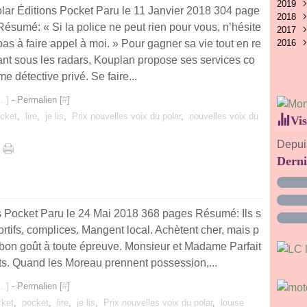
2019
Avri
Juil
Aoû
Oct
Nov
Déc
lar Éditions Pocket Paru le 11 Janvier 2018 304 page
2018
Févr
Juin
Juil
Sep
Oct
Nov
Déc
Résumé: « Si la police ne peut rien pour vous, n’hésite
2017
Janv
Mai
Juin
Aoû
Sep
Oct
Nov
Déc
pas à faire appel à moi. » Pour gagner sa vie tout en re
2016
Avri
Mai
Juil
Aoû
Sep
Oct
Nov
Déc
Mar
Avri
Juin
Juil
Aoû
Sep
Oct
Nov
Déc
ant sous les radars, Kouplan propose ses services co
Janv
Févr
Mai
Juin
Juil
Aoû
Sep
Oct
Nov
e détective privé. Se faire...
Janv
Avri
Mai
Juin
Juil
Aoû
Sep
Mar
Avri
Mai
Juin
Juil
Aoû
…
]
- Permalien [
#
]
Févr
Mar
Avri
Mai
Juin
Juil
cket
,
lire
,
je lis
,
Prix nouvelles voix du polar
,
nouvelles voix du
Vis
Janv
Févr
Mar
Avri
Mai
Juin
Janv
Févr
Mar
Avri
Mai
Depuis
Janv
Févr
Mar
Avri
Derni
Janv
Févr
Mar
Janv
Févr
Janv
s Pocket Paru le 24 Mai 2018 368 pages Résumé: Ils s
rtifs, complices. Mangent local. Achètent cher, mais p
 bon goût à toute épreuve. Monsieur et Madame Parfait
nts. Quand les Moreau prennent possession,...
…
]
- Permalien [
#
]
cket
,
pocket
,
lire
,
je lis
,
Prix nouvelles voix du polar
,
louise