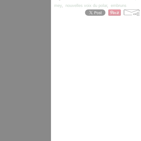
mey
,
nouvelles voix du polar
,
embruns