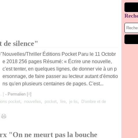
Rech
 de silence"
Nouvelles/Thriller Éditions Pocket Paru le 11 Octobr
e 2018 256 pages Résumé: « Écrire une nouvelle,
c'est tenter, en quelques lignes, de donner vie à un p
ersonnage, de faire passer au lecteur autant d'émotio
ns qu'en plusieurs centaines de pages. C'est...
…
]
- Permalien [
#
]
tions pocket
,
nouvelles
,
pocket
,
lire
,
je lis
,
D'ombre et de
rx "On ne meurt pas la bouche