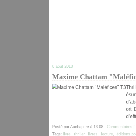
8 août 2018
Maxime Chattam "Maléfic
Thri
ésum
d’ab
ort.
d’eff
Posté par Auchapitre à 13:08 -
Commentaires [
Tags:
livre
,
thriller
,
livres
,
lecture
,
éditions p