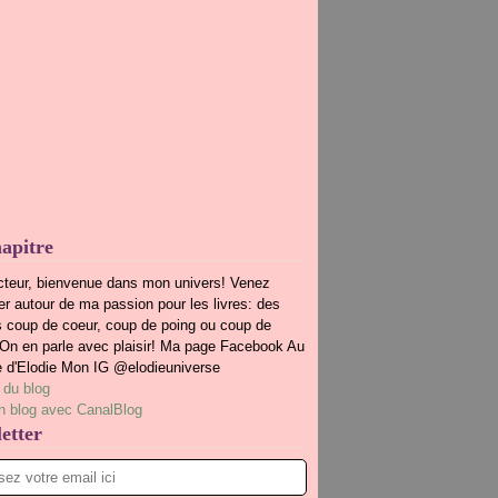
apitre
cteur, bienvenue dans mon univers! Venez
r autour de ma passion pour les livres: des
s coup de coeur, coup de poing ou coup de
.On en parle avec plaisir! Ma page Facebook Au
e d'Elodie Mon IG @elodieuniverse
 du blog
n blog avec CanalBlog
etter