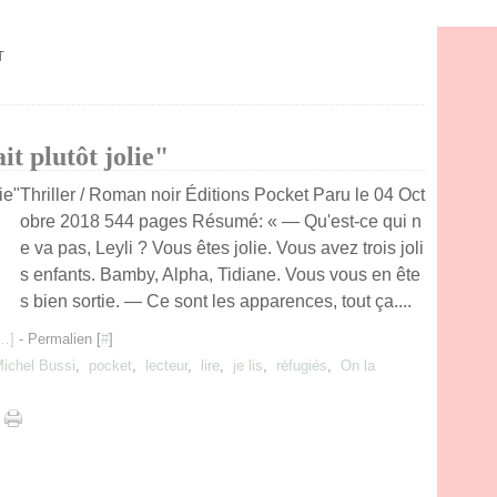
T
t plutôt jolie"
Thriller / Roman noir Éditions Pocket Paru le 04 Oct
obre 2018 544 pages Résumé: « — Qu'est-ce qui n
e va pas, Leyli ? Vous êtes jolie. Vous avez trois joli
s enfants. Bamby, Alpha, Tidiane. Vous vous en ête
s bien sortie. — Ce sont les apparences, tout ça....
…
]
- Permalien [
#
]
ichel Bussi
,
pocket
,
lecteur
,
lire
,
je lis
,
réfugiés
,
On la