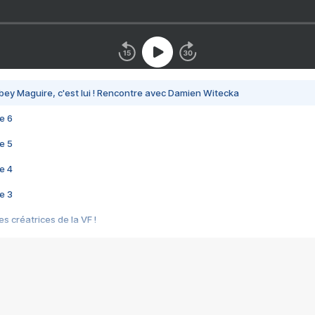
bey Maguire, c'est lui ! Rencontre avec Damien Witecka
e 6
e 5
e 4
e 3
s créatrices de la VF !
e 2
e 1
e Mektoub My Love arrive enfin ! Rencontre avec Shaïn Boumedine et Sal