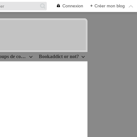
Connexion
+
Créer mon blog
Idées lecture/Coups de coeur
Bookaddict or not?