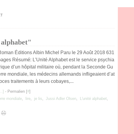
ET
 alphabet"
Roman Éditions Albin Michel Paru le 29 Août 2018 631
pages Résumé: L’Unité Alphabet est le service psychia
rique d’un hôpital militaire où, pendant la Seconde Gu
erre mondiale, les médecins allemands infligeaient d’at
oces traitements à leurs cobayes,...
…
]
- Permalien [
#
]
rre mondiale
,
lire
,
je lis
,
Jussi Adler Olsen
,
L'unité alphabet
,