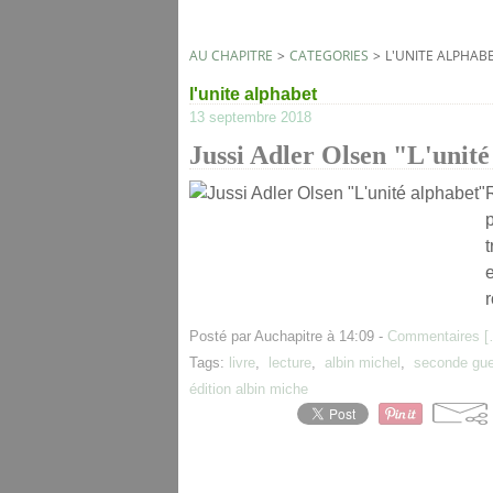
AU CHAPITRE
>
CATEGORIES
>
L'UNITE ALPHAB
l'unite alphabet
13 septembre 2018
Jussi Adler Olsen "L'unité
t
r
Posté par Auchapitre à 14:09 -
Commentaires [
Tags:
livre
,
lecture
,
albin michel
,
seconde gue
édition albin miche