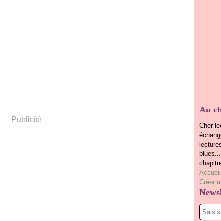
Au ch
Publicité
Cher le
échange
lecture
blues..
chapitr
Accueil
Créer u
Newsl