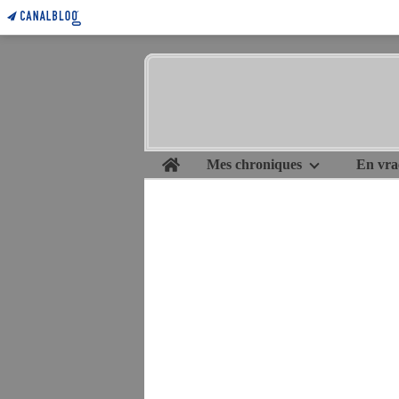
Home
Mes chroniques
En vra