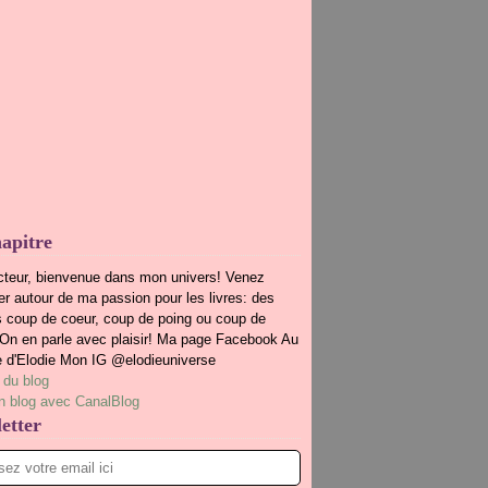
apitre
cteur, bienvenue dans mon univers! Venez
r autour de ma passion pour les livres: des
s coup de coeur, coup de poing ou coup de
.On en parle avec plaisir! Ma page Facebook Au
e d'Elodie Mon IG @elodieuniverse
 du blog
n blog avec CanalBlog
etter