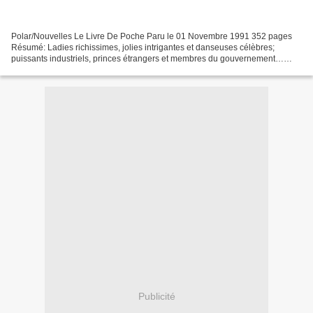
Polar/Nouvelles Le Livre De Poche Paru le 01 Novembre 1991 352 pages
Résumé: Ladies richissimes, jolies intrigantes et danseuses célèbres;
puissants industriels, princes étrangers et membres du gouvernement…
Voilà le monde que côtoie Hercule Poirot. Car...
Publicité