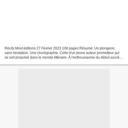
Récits Most éditions 27 Février 2023 108 pages Résumé: Un plongeon,
sans hésitation. Une chorégraphie. Celle d'un jeune auteur prometteur qui
se voit propulsé dans le monde littéraire. À l'enthousiasme du début succède
la difficulté à tenir la distance...