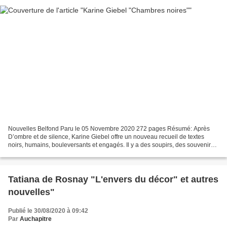
Nouvelles Belfond Paru le 05 Novembre 2020 272 pages Résumé: Après
D’ombre et de silence, Karine Giebel offre un nouveau recueil de textes
noirs, humains, bouleversants et engagés. Il y a des soupirs, des souvenirs
et des sourires.Il y a ces jours sans...
Tatiana de Rosnay "L'envers du décor" et autres
nouvelles"
Publié le 30/08/2020 à 09:42
Par
Auchapitre