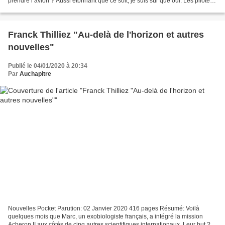
prendre l’avion ? Aussi étonnant que ce soit, je suis sûr que oui. Les pilotes
aiment cela, ainsi que la plupart...
Franck Thilliez "Au-delà de l'horizon et autres
nouvelles"
Publié le 04/01/2020 à 20:34
Par
Auchapitre
Nouvelles Pocket Parution: 02 Janvier 2020 416 pages Résumé: Voilà
quelques mois que Marc, un exobiologiste français, a intégré la mission
Acheron II aux côtés de cinq autres scientifiques internationaux. Leur but ?