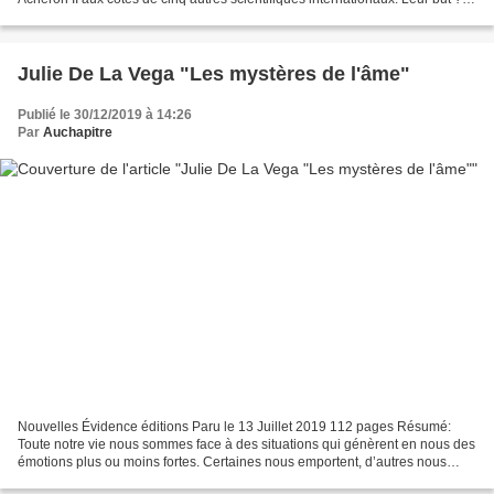
Étudier la possibilité d’une vie en...
Julie De La Vega "Les mystères de l'âme"
Publié le 30/12/2019 à 14:26
Par
Auchapitre
Nouvelles Évidence éditions Paru le 13 Juillet 2019 112 pages Résumé:
Toute notre vie nous sommes face à des situations qui génèrent en nous des
émotions plus ou moins fortes. Certaines nous emportent, d’autres nous
torturent, mais aucune ne nous laisse...