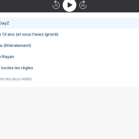
 DayZ
 a 13 ans (et vous l'avez ignoré)
e (littéralement)
im Rayan
 toutes les règles
s les jeux vidéo
us choquant de Rockstar ? - Le scandale BULLY
e plus moche de Steam
du RÊVE tourne au CAUCHEMAR
pendant 8 heures
it… à tort