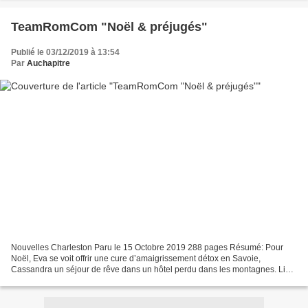
TeamRomCom "Noël & préjugés"
Publié le 03/12/2019 à 13:54
Par
Auchapitre
Nouvelles Charleston Paru le 15 Octobre 2019 288 pages Résumé: Pour
Noël, Eva se voit offrir une cure d’amaigrissement détox en Savoie,
Cassandra un séjour de rêve dans un hôtel perdu dans les montagnes. Lisa
se réfugie chez sa psychanalyste, terrifiée...