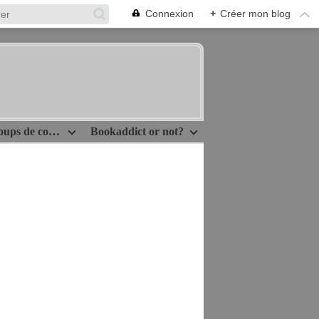
Connexion
+
Créer mon blog
Idées lecture/Coups de coeur
Bookaddict or not?