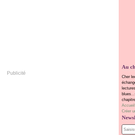
Au ch
Publicité
Cher le
échange
lecture
blues..
chapitr
Accueil
Créer u
Newsl