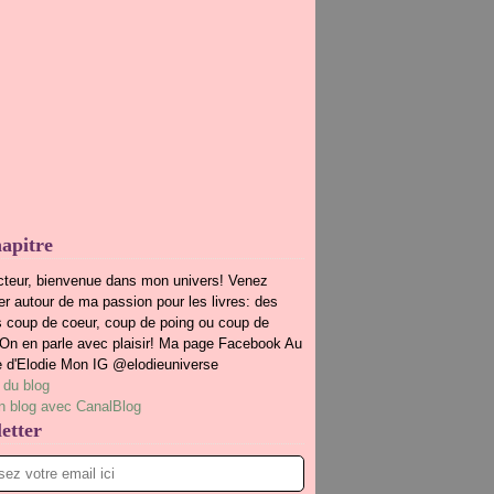
apitre
cteur, bienvenue dans mon univers! Venez
r autour de ma passion pour les livres: des
s coup de coeur, coup de poing ou coup de
.On en parle avec plaisir! Ma page Facebook Au
e d'Elodie Mon IG @elodieuniverse
 du blog
n blog avec CanalBlog
etter