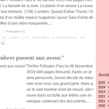
: La beauté de la soie. Le plaisir d’un amour. La cruau
d’une trahison. 1768, Londres. Quand Esther Thorel, l’é
se d’un maître soyeux huguenot, sauve Sara Kemp de
riffes d’une mère maquerelle,...
…
]
- Permalien [
#
]
,
lire
,
Londres
,
je lis
,
Sonia Velton
,
le bruit de la soie
,
soie
mbres passent aux aveux"
Thriller Préludes Paru le 06 Novembre
2019 448 pages Résumé: Après un dr
Archi
ame personnel, Jessie décide de retou
2025
rner vivre chez son grand-père. Alors q
2024
Nov
ue le vieil homme vient de mourir, elle t
2023
Oct
Nov
rouve dans sa boîte aux lettres une en
2022
Aoû
Oct
Nov
veloppe contenant des documents....
2021
Juin
Sep
Oct
Déc
2020
Mai
Aoû
Sep
Nov
Déc