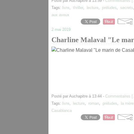
Posté par Auchapitre à 13:59 -
Commentaires [
Tags:
livre
,
thriller
,
lecture
,
préludes
,
secrets
aux aveux
2 mai 2019
Charline Malaval "Le mar
Posté par Auchapitre à 13:44 -
Commentaires [
Tags:
livre
,
lecture
,
roman
,
préludes
,
la mère
Casablanca