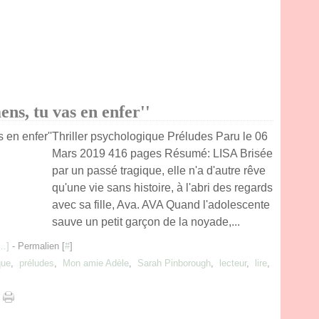
ns, tu vas en enfer''
Thriller psychologique Préludes Paru le 06
Mars 2019 416 pages Résumé: LISA Brisée
par un passé tragique, elle n'a d'autre rêve
qu'une vie sans histoire, à l'abri des regards
avec sa fille, Ava. AVA Quand l'adolescente
sauve un petit garçon de la noyade,...
…
]
- Permalien [
#
]
que
,
préludes
,
Mon amie Adèle
,
Sarah Pinborough
,
lecteur
,
lire
,