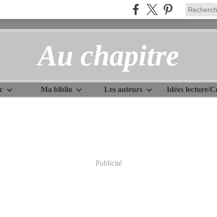
Au chapitre
c
Ma biblio
Les auteurs
Publicité