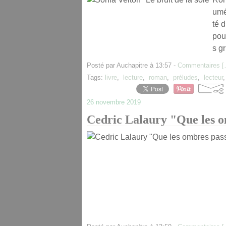
umé
té 
pou
s g
Posté par Auchapitre à 13:57 -
Commentaires [
Tags:
livre
,
lecture
,
roman
,
préludes
,
lecteur
26 novembre 2019
Cedric Lalaury "Que les o