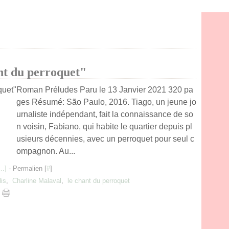
nt du perroquet"
Roman Préludes Paru le 13 Janvier 2021 320 pa
ges Résumé: São Paulo, 2016. Tiago, un jeune jo
urnaliste indépendant, fait la connaissance de so
n voisin, Fabiano, qui habite le quartier depuis pl
usieurs décennies, avec un perroquet pour seul c
ompagnon. Au...
…
]
- Permalien [
#
]
lis
,
Charline Malaval
,
le chant du perroquet