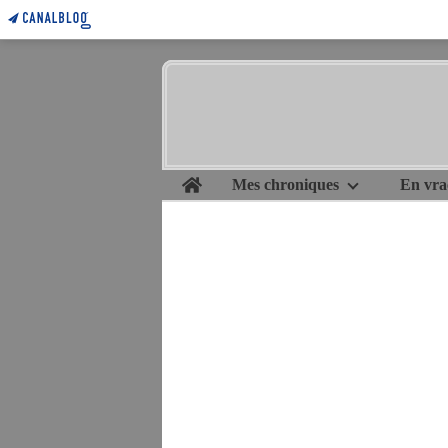
Home
Mes chroniques
En vra