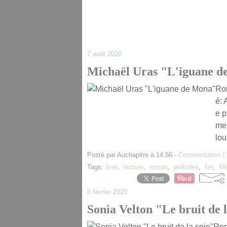
7 août 2020
Michaël Uras "L'iguane 
Ro
é: 
e p
men
lou
Posté par Auchapitre à 14:56 -
Commentaires [
Tags:
livre
,
lecture
,
roman
,
préludes
,
lire
,
Mi
6 février 2020
Sonia Velton "Le bruit de l
Rom