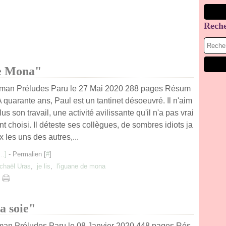
Rech
de Mona"
man Préludes Paru le 27 Mai 2020 288 pages Résum
A quarante ans, Paul est un tantinet désoeuvré. Il n'aim
lus son travail, une activité avilissante qu'il n'a pas vrai
t choisi. Il déteste ses collègues, de sombres idiots ja
x les uns des autres,...
…
]
- Permalien [
#
]
chaël Uras
,
je lis
,
l'iguane de mona
a soie"
an Préludes Paru le 08 Janvier 2020 448 pages Rés