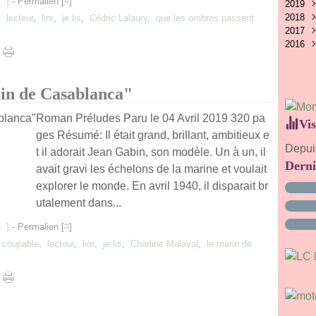
…
]
- Permalien [
#
]
2019
Avri
Juil
Aoû
Oct
Nov
Déc
2018
Févr
Juin
Juil
Sep
Oct
Nov
Déc
,
lecteur
,
lire
,
je lis
,
Cédric Lalaury
,
que les ombres passent
2017
Janv
Mai
Juin
Aoû
Sep
Oct
Nov
Déc
2016
Avri
Mai
Juil
Aoû
Sep
Oct
Nov
Déc
Mar
Avri
Juin
Juil
Aoû
Sep
Oct
Nov
Déc
Janv
Févr
Mai
Juin
Juil
Aoû
Sep
Oct
Nov
Janv
Avri
Mai
Juin
Juil
Aoû
Sep
in de Casablanca"
Mar
Avri
Mai
Juin
Juil
Aoû
Févr
Mar
Avri
Mai
Juin
Juil
Roman Préludes Paru le 04 Avril 2019 320 pa
Vis
Janv
Févr
Mar
Avri
Mai
Juin
ges Résumé: Il était grand, brillant, ambitieux e
Janv
Févr
Mar
Avri
Mai
Depuis
t il adorait Jean Gabin, son modèle. Un à un, il
Janv
Févr
Mar
Avri
Derni
Janv
Févr
Mar
avait gravi les échelons de la marine et voulait
Janv
Févr
explorer le monde. En avril 1940, il disparait br
Janv
utalement dans...
…
]
- Permalien [
#
]
 coupable
,
lecteur
,
lire
,
je lis
,
Charline Malaval
,
le marin de