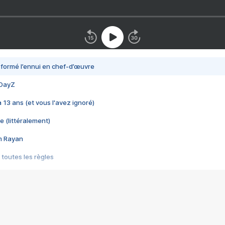
nsformé l’ennui en chef-d’œuvre
 DayZ
 a 13 ans (et vous l'avez ignoré)
e (littéralement)
im Rayan
 toutes les règles
s les jeux vidéo
us choquant de Rockstar ? - Le scandale BULLY
e plus moche de Steam