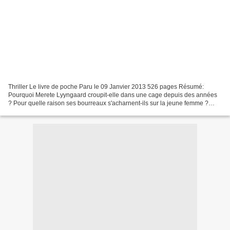
Thriller Le livre de poche Paru le 09 Janvier 2013 526 pages Résumé:
Pourquoi Merete Lyyngaard croupit-elle dans une cage depuis des années
? Pour quelle raison ses bourreaux s'acharnent-ils sur la jeune femme ?
Cinq ans auparavant, la soudaine disparition...