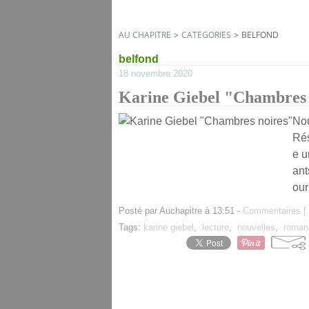
AU CHAPITRE
>
CATEGORIES
>
BELFOND
belfond
18 novembre 2020
Karine Giebel "Chambres 
Nou
Rés
e u
ant
our
Posté par Auchapitre à 13:51 -
Commentaires [
Tags:
karine giebel
,
lecture
,
nouvelles
,
roman 