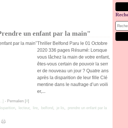
Rech
Prendre un enfant par la main"
Thriller Belfond Paru le 01 Octobre
2020 336 pages Résumé: Lorsque
vous lâchez la main de votre enfant,
êtes-vous certain de pouvoir la serr
er de nouveau un jour ? Quatre ans
après la disparition de leur fille Clé
mentine dans le naufrage d’un voili
er,...
…
]
- Permalien [
#
]
isparition
,
lecteur
,
lire
,
belfond
,
je lis
,
prendre un enfant par la