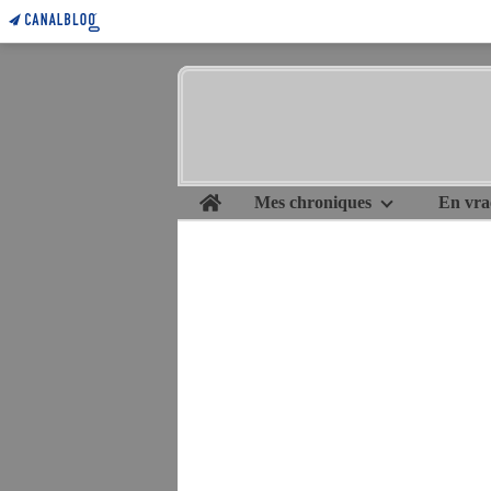
Home
Mes chroniques
En vra