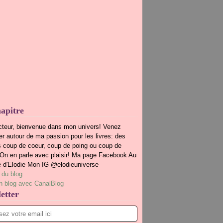
apitre
cteur, bienvenue dans mon univers! Venez
r autour de ma passion pour les livres: des
s coup de coeur, coup de poing ou coup de
.On en parle avec plaisir! Ma page Facebook Au
e d'Elodie Mon IG @elodieuniverse
 du blog
n blog avec CanalBlog
etter