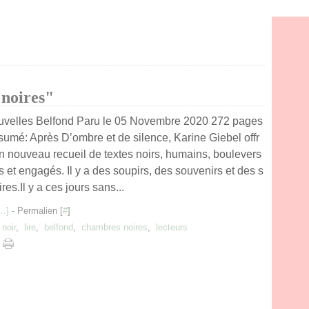
noires"
velles Belfond Paru le 05 Novembre 2020 272 pages
umé: Après D’ombre et de silence, Karine Giebel offr
n nouveau recueil de textes noirs, humains, boulevers
s et engagés. Il y a des soupirs, des souvenirs et des s
ires.Il y a ces jours sans...
…
]
- Permalien [
#
]
noir
,
lire
,
belfond
,
chambres noires
,
lecteurs