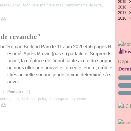
2019
Avri
Juil
Aoû
Oct
Nov
Déc
fresne-Lamy
,
Mon père ma mère mes tremblements de terre
,
2018
Févr
Juin
Juil
Sep
Oct
Nov
Déc
2017
Janv
Mai
Juin
Aoû
Sep
Oct
Nov
Déc
2016
Avri
Mai
Juil
Aoû
Sep
Oct
Nov
Déc
Mar
Avri
Juin
Juil
Aoû
Sep
Oct
Nov
Déc
Janv
Févr
Mai
Juin
Juil
Aoû
Sep
Oct
Nov
 de revanche"
Janv
Avri
Mai
Juin
Juil
Aoû
Sep
Mar
Avri
Mai
Juin
Juil
Aoû
Févr
Mar
Avri
Mai
Juin
Juil
Roman Belfond Paru le 11 Juin 2020 456 pages R
Vis
Janv
Févr
Mar
Avri
Mai
Juin
ésumé: Après Ma vie (pas si) parfaite et Surprends
Janv
Févr
Mar
Avri
Mai
-moi !, la créatrice de l’inoubliable accro du shoppi
Depuis
Janv
Févr
Mar
Avri
ng nous offre une nouvelle comédie tendre, drôle e
Derni
Janv
Févr
Mar
Janv
Févr
t très actuelle sur une jeune femme déterminée à s
Janv
auver...
…
]
- Permalien [
#
]
lecteur
,
lire
,
belfond
,
je lis
,
à charge de revanche