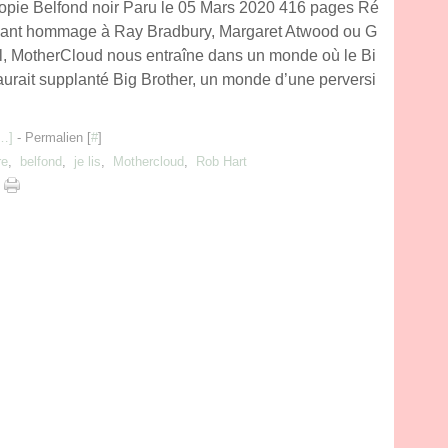
topie Belfond noir Paru le 05 Mars 2020 416 pages Ré
yant hommage à Ray Bradbury, Margaret Atwood ou G
l, MotherCloud nous entraîne dans un monde où le Bi
urait supplanté Big Brother, un monde d’une perversi
…
]
- Permalien [
#
]
re
,
belfond
,
je lis
,
Mothercloud
,
Rob Hart