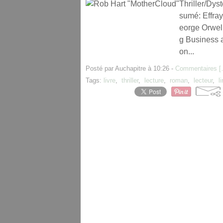
Thriller/Dys
sumé: Effra
eorge Orwel
g Business a
on...
Posté par Auchapitre à 10:26 -
Commentaires [
Tags:
livre
,
thriller
,
lecture
,
roman
,
lecteur
,
li