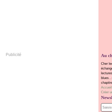
Publicité
Au ch
Cher le
échange
lecture
blues..
chapitr
Accueil
Créer u
Newsl