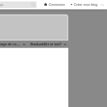
Connexion
+
Créer mon blog
Idées lecture/Coups de coeur
Bookaddict or not?