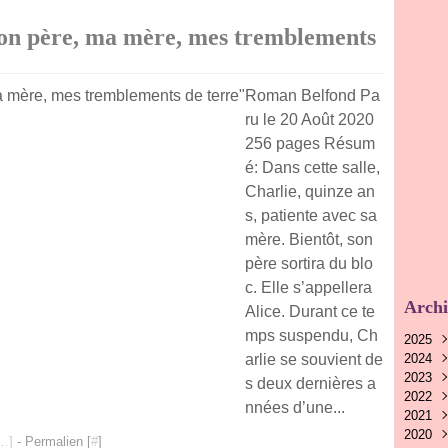
n père, ma mère, mes tremblements
Roman Belfond Pa
ru le 20 Août 2020
256 pages Résum
é: Dans cette salle,
Charlie, quinze an
s, patiente avec sa
mère. Bientôt, son
père sortira du blo
c. Elle s’appellera
Archi
Alice. Durant ce te
mps suspendu, Ch
2025
arlie se souvient de
2024
Nov
2023
Oct
Nov
s deux dernières a
2022
Aoû
Oct
Nov
nnées d’une...
2021
Juin
Sep
Oct
Déc
2020
Mai
Aoû
Sep
Nov
Déc
…
]
- Permalien [
#
]