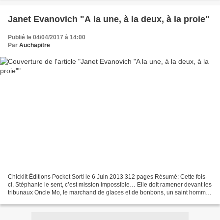
Janet Evanovich "A la une, à la deux, à la proie"
Publié le 04/04/2017 à 14:00
Par
Auchapitre
Chicklit Éditions Pocket Sorti le 6 Juin 2013 312 pages Résumé: Cette fois-
ci, Stéphanie le sent, c’est mission impossible… Elle doit ramener devant les
tribunaux Oncle Mo, le marchand de glaces et de bonbons, un saint homme
adulé par au moins trois générations....