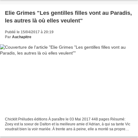
Elie Grimes "Les gentilles filles vont au Paradis,
les autres là où elles veulent"
Publié le 15/04/2017 à 20:19
Par
Auchapitre
Chicklit Préludes éditions À paraître le 03 Mai 2017 448 pages Résumé:
Zoey est la soeur de Dalton et la meilleure amie d’Adrian, à qui sa tante Vic
voudrait bien la voir mariée. À trente ans à peine, elle a monté sa propre
entreprise de traiteur avec...