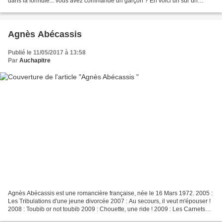
dans la formule... vous avez commandé un garçon ? En voici un sur un
plateau, se dit Lutèce, en retrouvant la trace...
Agnès Abécassis
Publié le 11/05/2017 à 13:58
Par
Auchapitre
Agnès Abécassis est une romancière française, née le 16 Mars 1972. 2005 :
Les Tribulations d'une jeune divorcée 2007 : Au secours, il veut m'épouser !
2008 : Toubib or not toubib 2009 : Chouette, une ride ! 2009 : Les Carnets
d'Agnès 2010 : Soirée Sushis...