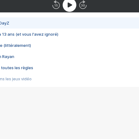
 DayZ
 a 13 ans (et vous l'avez ignoré)
e (littéralement)
im Rayan
 toutes les règles
s les jeux vidéo
us choquant de Rockstar ? - Le scandale BULLY
e plus moche de Steam
du RÊVE tourne au CAUCHEMAR
pendant 8 heures
it… à tort