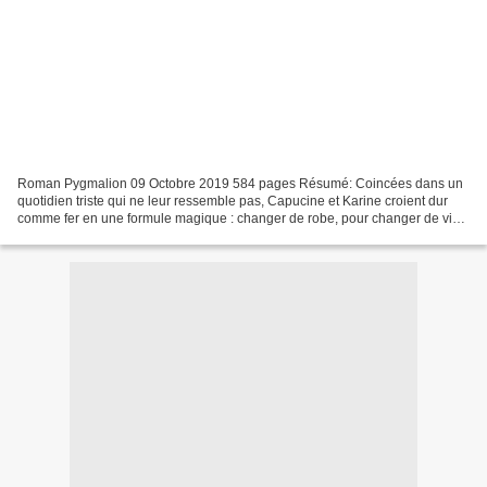
Roman Pygmalion 09 Octobre 2019 584 pages Résumé: Coincées dans un
quotidien triste qui ne leur ressemble pas, Capucine et Karine croient dur
comme fer en une formule magique : changer de robe, pour changer de vie.
Elles décident donc de créer Chic, blogueuse...