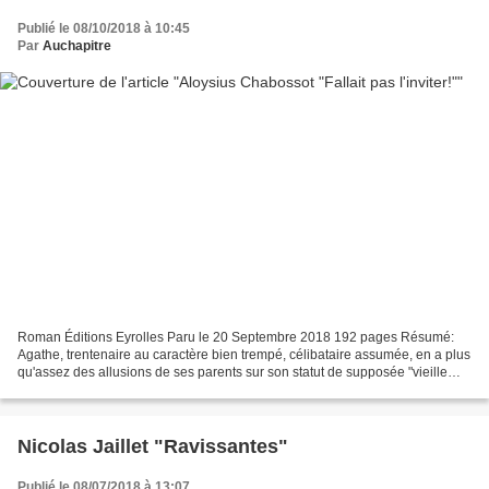
Publié le 08/10/2018 à 10:45
Par
Auchapitre
Roman Éditions Eyrolles Paru le 20 Septembre 2018 192 pages Résumé:
Agathe, trentenaire au caractère bien trempé, célibataire assumée, en a plus
qu'assez des allusions de ses parents sur son statut de supposée "vieille
fille". Alors, lorsqu'on lui demande...
Nicolas Jaillet "Ravissantes"
Publié le 08/07/2018 à 13:07