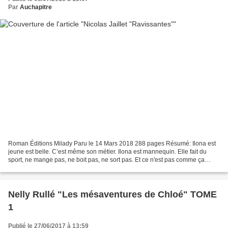
Par
Auchapitre
Roman Éditions Milady Paru le 14 Mars 2018 288 pages Résumé: Ilona est
jeune est belle. C’est même son métier. Ilona est mannequin. Elle fait du
sport, ne mange pas, ne boit pas, ne sort pas. Et ce n'est pas comme ça
qu'elle va trouver l'âme soeur. Elle...
Nelly Rullé "Les mésaventures de Chloé" TOME
1
Publié le 27/06/2017 à 13:59