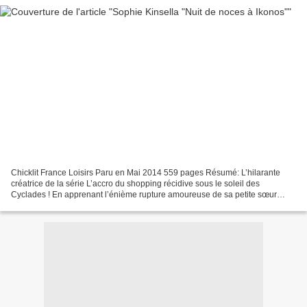
Chicklit France Loisirs Paru en Mai 2014 559 pages Résumé: L’hilarante
créatrice de la série L’accro du shopping récidive sous le soleil des
Cyclades ! En apprenant l’énième rupture amoureuse de sa petite sœur
Lottie, Fliss met à l’abri les vases en cristal...